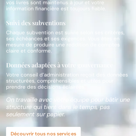
vos livres sont maintenus à jour et votre
information financière est toujours fiable.
Suivi des subventions
Chaque subvention est suivie selon ses critères,
ses échéances et ses exigences. Vous êtes en
mesure de produire une reddition de comptes
claire et conforme.
Données adaptées à votre gouvernance
Votre conseil d’administration reçoit des données
structurées, compréhensibles et utiles pour
prendre des décisions éclairées.
On travaille avec votre équipe pour bâtir une
structure qui tient dans le temps, pas
seulement sur papier.
Découvrir tous nos services