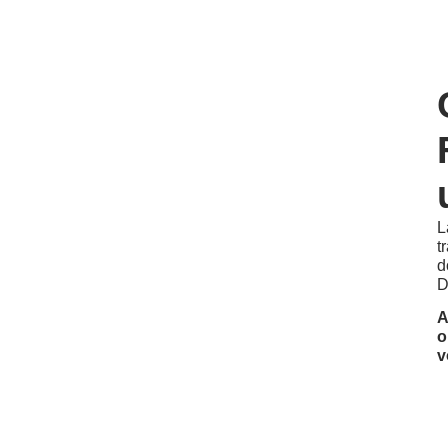
L
t
d
D
A
o
v