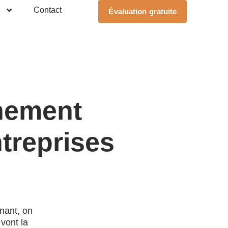
Contact
Évaluation gratuite
nement
ntreprises
nant, on
 vont la