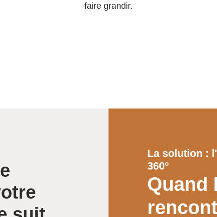
faire grandir.
La solution :
360°
se
Quand l
votre
rencont
e suit